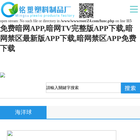
Warning
: mkdir(): No space left on device in
/www/wwwroot/Z4.com/func.php
on line
127
Warning
: file_put_contents(./cachefile_yuan/ds169.com/cache/bd/3e51f/04222.html): failed to
open stream: No such file or directory in
/www/wwwroot/Z4.com/func.php
on line
115
免费暗网APP,暗网TV完整版APP下载,暗
网禁区最新版APP下载,暗网禁区APP免费
下载
海洋球