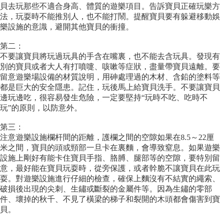
貝去玩那些不適合身高、體質的遊樂項目。告訴寶貝正確玩樂方
法，玩耍時不能推別人，也不能打鬧。提醒寶貝要有躲避移動娛
樂設施的意識，避開其他寶貝的衝撞。
第二：
不要讓寶貝將玩過玩具的手含在嘴裏，也不能去含玩具。發現有
別的寶貝或者大人有打噴嚏、咳嗽等症狀，盡量帶寶貝遠離。要
留意遊樂場設備的材質說明，用砷處理過的木材、含鉛的塗料等
都是巨大的安全隱患。記住，玩後馬上給寶貝洗手。不要讓寶貝
邊玩邊吃，很容易發生危險，一定要堅持“玩時不吃、吃時不
玩”的原則，以防意外。
第三：
注意遊樂設施欄杆間的距離，護欄之間的空隙如果在8.5～22厘
米之間，寶貝的頭或頸部一旦卡在裏麵，會導致窒息。如果遊樂
設施上剛好有能卡住寶貝手指、胳膊、腿部等的空隙，要特別留
意，最好能在寶貝玩耍時，從旁保護，或者幹脆不讓寶貝在此玩
耍。對遊樂設施進行仔細的檢查，確保上麵沒有不結實的繩索、
破損後出現的尖刺、生鏽或斷裂的金屬件等。因為生鏽的零部
件、壞掉的秋千、不見了橫梁的梯子和裂開的木頭都會傷害到寶
貝。