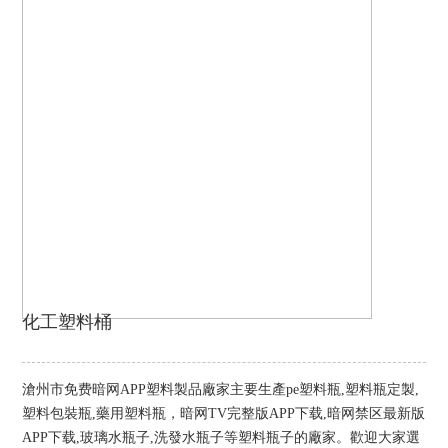
化工塑料桶
滄州市免费暗网APP塑料製品廠家主要生產pe塑料瓶,塑料瓶定製,
塑料包裝瓶,藥用塑料瓶，暗网TV完整版APP下载,暗网禁区最新版
APP下载,玻璃水瓶子,洗發水瓶子等塑料瓶子的廠家。歡迎大家選