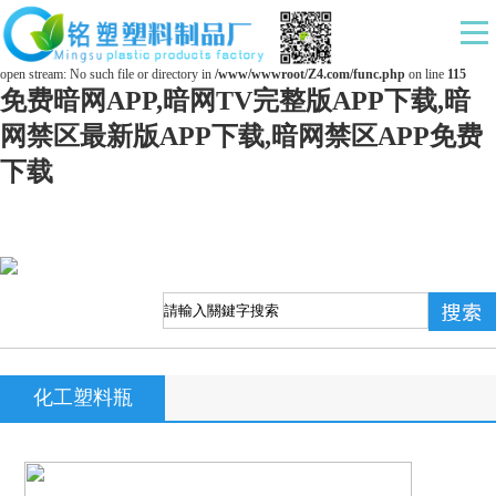
Warning
: mkdir(): No space left on device in
/www/wwwroot/Z4.com/func.php
on line
127
Warning
: file_put_contents(./cachefile_yuan/ds169.com/cache/6e/09158/c77e1.html): failed to
open stream: No such file or directory in
/www/wwwroot/Z4.com/func.php
on line
115
免费暗网APP,暗网TV完整版APP下载,暗
网禁区最新版APP下载,暗网禁区APP免费
下载
化工塑料瓶