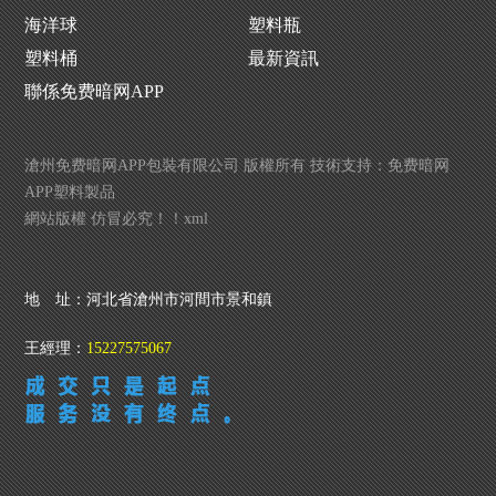
海洋球
塑料瓶
塑料桶
最新資訊
聯係免费暗网APP
滄州免费暗网APP包裝有限公司 版權所有 技術支持：
免费暗网
APP塑料製品
網站版權 仿冒必究！！
xml
地 址：河北省滄州市河間市景和鎮
王經理：
15227575067