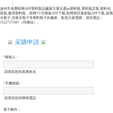
滄州市免费暗网APP塑料製品廠家主要生產pe塑料瓶,塑料瓶定製,塑料包
裝瓶,藥用塑料瓶，暗网TV完整版APP下载,暗网禁区最新版APP下载,玻璃
水瓶子,洗發水瓶子等塑料瓶子的廠家。歡迎大家選購，谘詢電話：
15227575067（同微信）。
采購申請
*
聯係人：
請填寫您的真實姓名
*
手機號碼：
請填寫您的聯係電話
電子郵件：