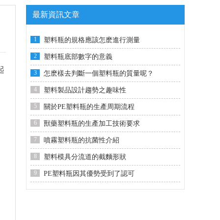
最新資訊文章
1
塑料瓶的規格應該怎麽進行測量
2
塑料瓶底部數字的意義
起
3
怎麽樣去判斷一個塑料瓶的質量呢？
4
塑料製品設計趨勢之趣味性
5
關於PE塑料瓶的生產周期流程
6
獸藥塑料瓶的生產加工技術要求
7
噴霧塑料瓶的抗菌性介紹
8
塑料模具分流道的截麵形狀
9
PE塑料瓶因其優勢受到了認可