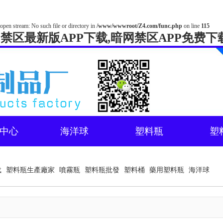
open stream: No such file or directory in
/www/wwwroot/Z4.com/func.php
on line
115
网禁区最新版APP下载,暗网禁区APP免费下
中心
海洋球
塑料瓶
塑
载
塑料瓶生產廠家
噴霧瓶
塑料瓶批發
塑料桶
藥用塑料瓶
海洋球