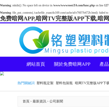
Warning
: mkdir(): No space left on device in
/www/wwwroot/Z4.com/func.php
on line
127
Warning
: file_put_contents(./cachefile_yuan/ds169.com/cache/af/e7607/b472b.html): failed to 
免费暗网APP,暗网TV完整版APP下载,暗
網站首頁
關於免费暗网APP
產品
熱門關鍵詞
塑料瓶定製
塑料包裝瓶
暗网TV完整版APP下
首頁
最新資訊
公司新聞
>
>