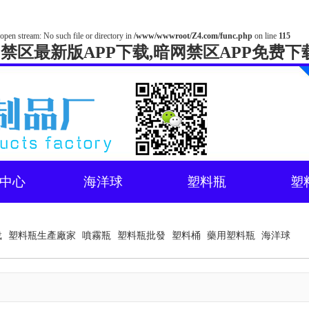
open stream: No such file or directory in
/www/wwwroot/Z4.com/func.php
on line
115
网禁区最新版APP下载,暗网禁区APP免费下
中心
海洋球
塑料瓶
塑
载
塑料瓶生產廠家
噴霧瓶
塑料瓶批發
塑料桶
藥用塑料瓶
海洋球