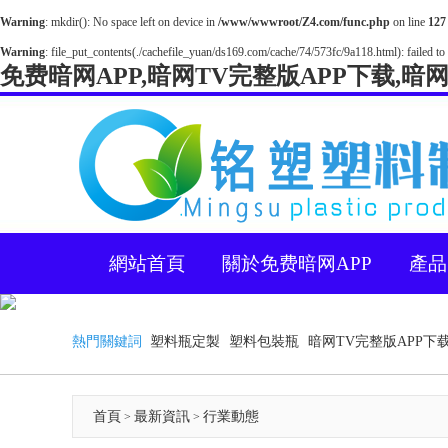
Warning
: mkdir(): No space left on device in
/www/wwwroot/Z4.com/func.php
on line
127
Warning
: file_put_contents(./cachefile_yuan/ds169.com/cache/74/573fc/9a118.html): failed to 
免费暗网APP,暗网TV完整版APP下载,暗
網站首頁
關於免费暗网APP
產品
熱門關鍵詞
塑料瓶定製
塑料包裝瓶
暗网TV完整版APP下
首頁
最新資訊
行業動態
>
>