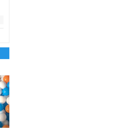
濕巾桶生產廠家,濕巾包裝桶,嬰
防凍液壺,4升機