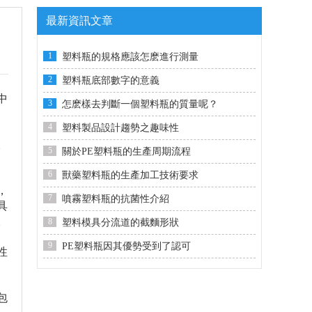
最新資訊文章
1
塑料瓶的規格應該怎麽進行測量
2
塑料瓶底部數字的意義
中
3
怎麽樣去判斷一個塑料瓶的質量呢？
4
塑料製品設計趨勢之趣味性
。
5
關於PE塑料瓶的生產周期流程
6
獸藥塑料瓶的生產加工技術要求
，
7
噴霧塑料瓶的抗菌性介紹
具
。
8
塑料模具分流道的截麵形狀
9
PE塑料瓶因其優勢受到了認可
性
包