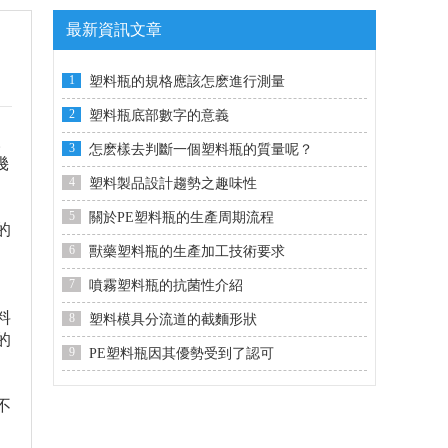
最新資訊文章
1
塑料瓶的規格應該怎麽進行測量
2
塑料瓶底部數字的意義
。
3
怎麽樣去判斷一個塑料瓶的質量呢？
幾
4
塑料製品設計趨勢之趣味性
5
關於PE塑料瓶的生產周期流程
的
6
獸藥塑料瓶的生產加工技術要求
7
噴霧塑料瓶的抗菌性介紹
料
8
塑料模具分流道的截麵形狀
的
9
PE塑料瓶因其優勢受到了認可
不