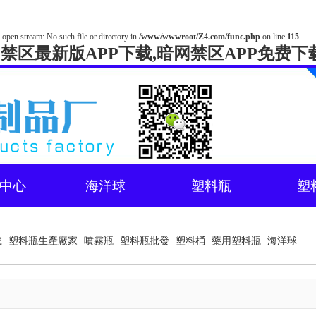
 open stream: No such file or directory in
/www/wwwroot/Z4.com/func.php
on line
115
网禁区最新版APP下载,暗网禁区APP免费下
中心
海洋球
塑料瓶
塑
载
塑料瓶生產廠家
噴霧瓶
塑料瓶批發
塑料桶
藥用塑料瓶
海洋球