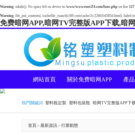
Warning
: mkdir(): No space left on device in
/www/wwwroot/Z4.com/func.php
on line
127
Warning
: file_put_contents(./cachefile_yuan/ds169.com/cache/2c/22603/d585d.html): failed to
免费暗网APP,暗网TV完整版APP下载,暗
網站首頁
關於免费暗网APP
產品
熱門關鍵詞
塑料瓶定製
塑料包裝瓶
暗网TV完整版APP下
首頁
最新資訊
行業動態
>
>