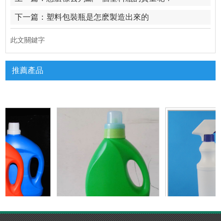
下一篇：
塑料包裝瓶是怎麽製造出來的
此文關鍵字
推薦產品
P下载生產廠家
洗衣液瓶生產廠
噴霧瓶廠