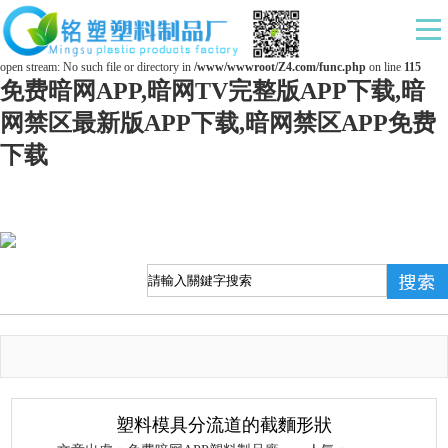
Warning
: mkdir(): No space left on device in
/www/wwwroot/Z4.com/func.php
on line
127
Warning
: file_put_contents(./cachefile_yuan/ds169.com/cache/b0/4c194/22ced.html): failed to
open stream: No such file or directory in
/www/wwwroot/Z4.com/func.php
on line
115
免费暗网APP,暗网TV完整版APP下载,暗
网禁区最新版APP下载,暗网禁区APP免费
下载
塑料模具分流道的截麵形狀