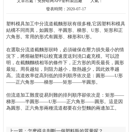
文章出處：免费暗网APP塑料製品廠
人氣：
發表時間：2020-07-17
塑料模具加工中分流道截麵形狀有很多種,它因塑料和模具
結構不同而異，如圓形、半圓形、梯形、U形、矩形和正
六角形。常用的形式有圓形、梯形和U形。
在選取分流道截麵形狀時，必須確保在壓力損失最小的情
況下，將熔融塑料以較寬速度送到澆口處充模。可以證
明，在截麵麵積相等的條件下，正方形的周長最長，圓形
最短。周長越短，則阻力越小，散熱越少，因此效率越
高。流道效率從高到低的排列順序依次是：圓形——U形
——正六角形——梯形——矩形——半圓形。
但流道加工難度從易到難的排列順序卻依次是：矩形——
梯形——半圓形——U形——正六角形——圓形。這是因
為圓形、正六角形兩種流道都要在分型麵的兩邊加工。
上一篇：
怎麽樣去判斷一個塑料瓶的質量呢？