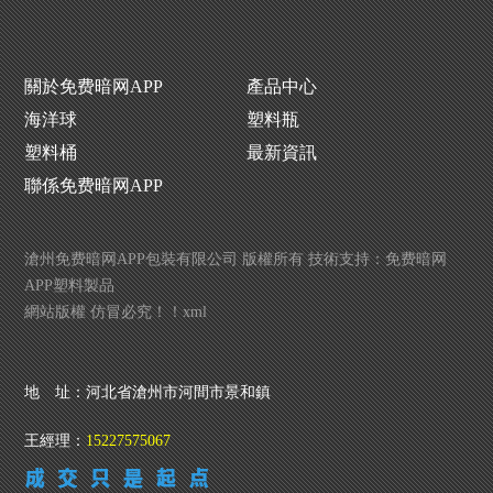
關於免费暗网APP
產品中心
海洋球
塑料瓶
塑料桶
最新資訊
聯係免费暗网APP
滄州免费暗网APP包裝有限公司 版權所有 技術支持：
免费暗网
APP塑料製品
網站版權 仿冒必究！！
xml
P下载生產廠家
洗衣液瓶生產廠
噴霧瓶廠
地 址：河北省滄州市河間市景和鎮
王經理：
15227575067