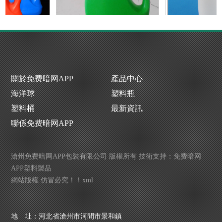
P下载生產廠家
洗衣液瓶生產廠
噴霧瓶廠
關於免费暗网APP
產品中心
海洋球
塑料瓶
塑料桶
最新資訊
聯係免费暗网APP
滄州免费暗网APP包裝有限公司 版權所有 技術支持：
免费暗网
APP塑料製品
網站版權 仿冒必究！！
xml
P下载生產廠家
洗衣液瓶生產廠
噴霧瓶廠
地 址：河北省滄州市河間市景和鎮