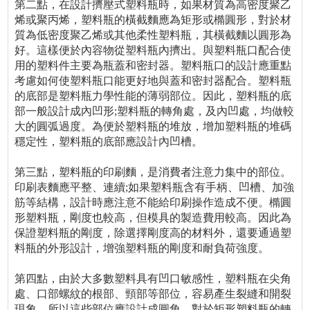
第二點，在設計擠壓式塑料瓶時，如果材質為高密度聚乙
烯或聚丙烯，塑料瓶的橫截麵應為矩形或橢圓形，對於材
質為低密度聚乙烯或其他柔性塑料瓶，其橫截麵以圓形為
好。這樣便於內容物從塑料瓶內擠出。與塑料瓶口配合使
用的塑料件主要為瓶蓋和密封器。塑料瓶口的設計應重點
考慮如何使塑料瓶口能更好地與蓋和密封器配合。塑料瓶
的底部是塑料瓶力學性能的薄弱部位。因此，塑料瓶的底
部一般設計成內凹形;塑料瓶的轉角處，及內凹處，均做較
大的圓弧過度。為便於塑料瓶的堆放，增加塑料瓶的堆碼
穩定性，塑料瓶的底部應設計內凹槽。
第三點，塑料瓶的印刷麵，是消費者注意力集中的部位。
印刷表麵應平整、連續;如果塑料瓶含有手柄、凹槽、加強
筋等結構，設計時應注意不能給印刷操作造成不便。橢圓
形塑料瓶，剛度也較高，但模具的製造費用較高。因此為
保證塑料瓶的剛度，除選擇剛度高的材料外，還要通過塑
料瓶的外形設計，增強塑料瓶的剛度和耐負荷強度。
第四點，由於大多數塑料具有凹口敏感性，塑料瓶在尖角
處、口部螺紋的根部、頸部等部位，容易產生裂縫和開裂
現象，所以這些部位應設計成圓角。對於矩形塑料瓶的轉