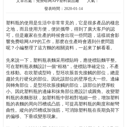
文章出處：免费暗网APP塑料製品廠
人氣：
發表時間：2020-01-14
塑料瓶的使用是生活中非常常見的，它是很多產品的棲息
之地，而且使用方便，便於攜帶，得到了廣大客戶的認
可，但是廠家在生產的時候會出現一些問題，這樣就會影
響免费暗网APP的工作，那麽在生產時會遇到什麽問題
呢？小編整理了這方麵的相關資料，一起來了解看看。
先來說一下，塑料瓶表麵采用標貼時，應使標貼麵平整。
可在塑料瓶表麵設計一個“框格”，使標貼準確定位，不產
生移動。在吹塑成型時，型坯吹脹首先接觸的部位，總是
趨於先行硬化的部位。因此該部位的壁厚也大一些。邊緣
與轉角部位，是型坯吹脹接觸的部位，該部位的壁厚較
小。因此塑料瓶的邊緣和抹角部位應設計成圓角。改變塑
料瓶的表麵形狀，如塑料瓶中部相對地細一些，增加塑料
瓶的表麵的周向凹槽或凸筋，可提高塑料瓶的剛度和耐彎
曲性。縱向的凹槽或加強筋，可消除塑料瓶在長期負荷下
的偏移、下垂或變形現象。