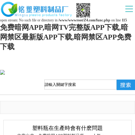
Warning
: mkdir(): No space left on device in
/www/wwwroot/Z4.com/func.php
on line
127
Warning
: file_put_contents(./cachefile_yuan/ds169.com/cache/df/fa556/62496.html): failed to
open stream: No such file or directory in
/www/wwwroot/Z4.com/func.php
on line
115
免费暗网APP,暗网TV完整版APP下载,暗
网禁区最新版APP下载,暗网禁区APP免费
下载
塑料瓶在生產時會有什麽問題