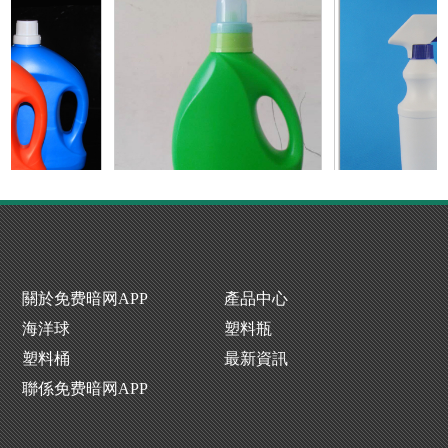
P下载生產廠家
洗衣液瓶生產廠
噴霧瓶廠
關於免费暗网APP
產品中心
海洋球
塑料瓶
塑料桶
最新資訊
聯係免费暗网APP