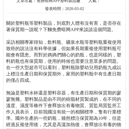
文章出處：免费暗网APP塑料製品廠
人氣：
發表時間：2020-03-02
關於塑料瓶等塑料製品，到底對人體有沒有害，是否存在
著保質期一說呢？下麵免费暗网APP來談談這個問題。
采訪相關專家得知，飲料瓶、礦泉水瓶等塑料瓶重複使用
致癌的說法沒有科學依據，但如果長期重複使用塑料瓶可
能會有隱患。而對於媽媽們關心的奶瓶，也是同樣的，塑
料奶瓶也有保質期，使用的時候也需要注意眾多的問題。
在一些大型超市可以看到，塑料瓶除嬰幼兒用奶瓶九成以
上標注生產日期和保質期外，家用的塑料瓶中有生產日期
的僅占四成。
無論是塑料水杯還是塑料容器，有生產日期和保質期的寥
寥無幾。塑料製品是由不同的樹脂材質製成的，在不同的
溫度、濕度等條件下會釋放出有毒物質。質監局質監所工
作人員表示，目前我國沒有統一的相關標準，隻有行業標
準。國外生產的一些奶瓶，雖然標注保質期為10年，但是
經過反複使用後，尤其是高溫加熱後，會釋放出有毒的物