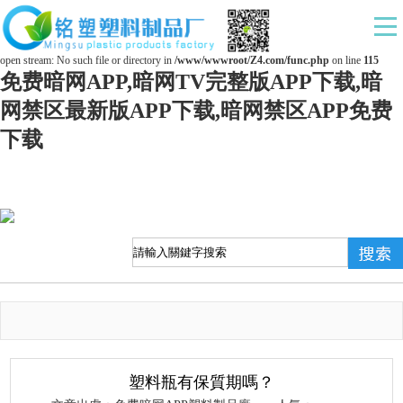
Warning
: mkdir(): No space left on device in
/www/wwwroot/Z4.com/func.php
on line
127
Warning
: file_put_contents(./cachefile_yuan/ds169.com/cache/f5/aae0d/a251f.html): failed to
open stream: No such file or directory in
/www/wwwroot/Z4.com/func.php
on line
115
免费暗网APP,暗网TV完整版APP下载,暗
网禁区最新版APP下载,暗网禁区APP免费
下载
塑料瓶有保質期嗎？