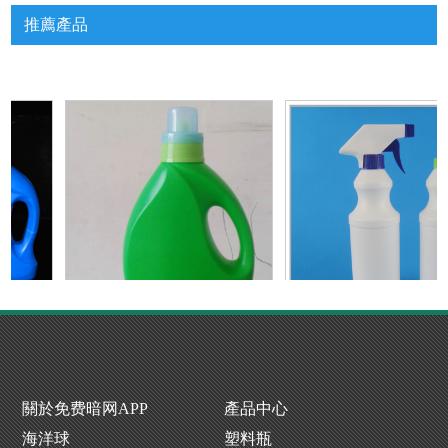
推薦產品
產廠家
洗衣液瓶生產廠
噴霧瓶廠家
關於免费暗网APP
產品中心
海洋球
塑料瓶