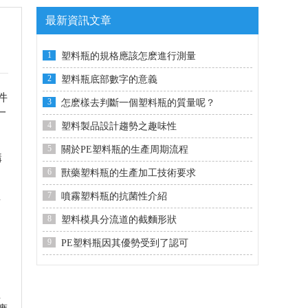
最新資訊文章
1
塑料瓶的規格應該怎麽進行測量
2
塑料瓶底部數字的意義
件
3
怎麽樣去判斷一個塑料瓶的質量呢？
一
4
塑料製品設計趨勢之趣味性
5
關於PE塑料瓶的生產周期流程
構
6
獸藥塑料瓶的生產加工技術要求
7
噴霧塑料瓶的抗菌性介紹
有
8
塑料模具分流道的截麵形狀
9
PE塑料瓶因其優勢受到了認可
另
性