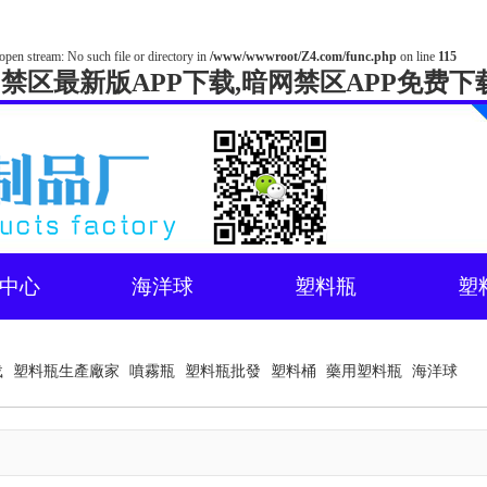
open stream: No such file or directory in
/www/wwwroot/Z4.com/func.php
on line
115
网禁区最新版APP下载,暗网禁区APP免费下
中心
海洋球
塑料瓶
塑
载
塑料瓶生產廠家
噴霧瓶
塑料瓶批發
塑料桶
藥用塑料瓶
海洋球