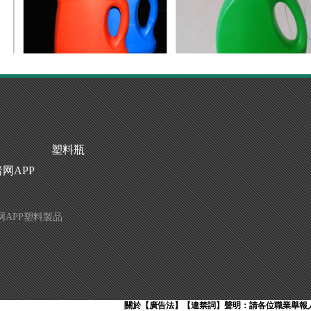
暗网TV完整版APP下载生產廠家
洗衣液瓶生產廠
塑料瓶
网APP
网APP塑料製品
關於【廣告法】【違禁詞】聲明：請各位職業舉報人高抬