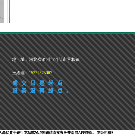
噴霧瓶廠家
暗网禁区最新版APP下载
地 址：河北省滄州市河間市景和鎮
王經理：
15227575067
貴手繞行本站或發現問題請直接與免费暗网APP聯係。 本公司積極響應廣告法的規