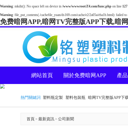
Warning
: mkdir(): No space left on device in
/www/wwwroot/Z4.com/func.php
on line
127
Warning
: file_put_contents(./cachefile_yuan/ds169.com/cache/e2/2a05a/eba1b.html): failed to 
免费暗网APP,暗网TV完整版APP下载,暗
網站首頁
關於免费暗网APP
產品
熱門關鍵詞
塑料瓶定製
塑料包裝瓶
暗网TV完整版APP下
首頁
最新資訊
公司新聞
>
>