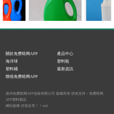
P下载生產廠家
洗衣液瓶生產廠
噴霧瓶廠
關於免费暗网APP
產品中心
海洋球
塑料瓶
塑料桶
最新資訊
聯係免费暗网APP
滄州免费暗网APP包裝有限公司 版權所有 技術支持：
免费暗网
APP塑料製品
網站版權 仿冒必究！！
xml
P下载生產廠家
洗衣液瓶生產廠
噴霧瓶廠