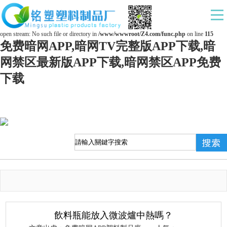
Warning
: mkdir(): No space left on device in
/www/wwwroot/Z4.com/func.php
on line
127
Warning
: file_put_contents(./cachefile_yuan/ds169.com/cache/b6/c16ac/2e801.html): failed to
open stream: No such file or directory in
/www/wwwroot/Z4.com/func.php
on line
115
免费暗网APP,暗网TV完整版APP下载,暗
网禁区最新版APP下载,暗网禁区APP免费
下载
飲料瓶能放入微波爐中熱嗎？