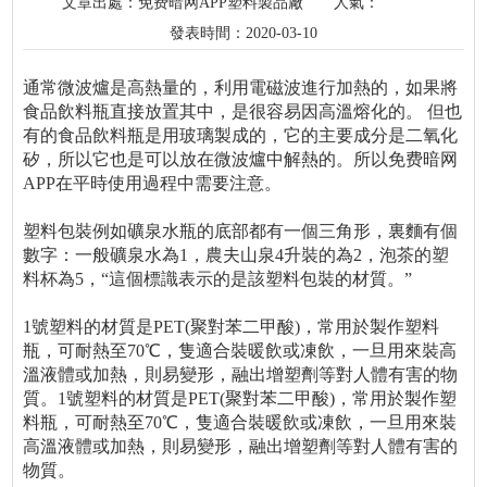
文章出處：免费暗网APP塑料製品廠
人氣：
發表時間：2020-03-10
通常微波爐是高熱量的，利用電磁波進行加熱的，如果將
食品飲料瓶直接放置其中，是很容易因高溫熔化的。 但也
有的食品飲料瓶是用玻璃製成的，它的主要成分是二氧化
矽，所以它也是可以放在微波爐中解熱的。所以免费暗网
APP在平時使用過程中需要注意。
塑料包裝例如礦泉水瓶的底部都有一個三角形，裏麵有個
數字：一般礦泉水為1，農夫山泉4升裝的為2，泡茶的塑
料杯為5，“這個標識表示的是該塑料包裝的材質。”
1號塑料的材質是PET(聚對苯二甲酸)，常用於製作塑料
瓶，可耐熱至70℃，隻適合裝暖飲或凍飲，一旦用來裝高
溫液體或加熱，則易變形，融出增塑劑等對人體有害的物
質。1號塑料的材質是PET(聚對苯二甲酸)，常用於製作塑
料瓶，可耐熱至70℃，隻適合裝暖飲或凍飲，一旦用來裝
高溫液體或加熱，則易變形，融出增塑劑等對人體有害的
物質。