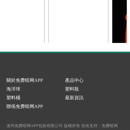
工塑料桶生產廠家
化工塑料桶批發
暗网TV完
關於免费暗网APP
產品中心
海洋球
塑料瓶
塑料桶
最新資訊
聯係免费暗网APP
滄州免费暗网APP包裝有限公司 版權所有 技術支持：
免费暗网