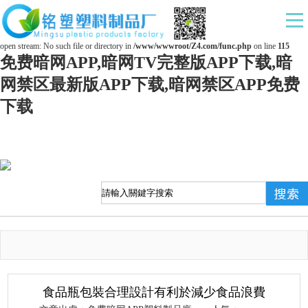
Warning
: mkdir(): No space left on device in
/www/wwwroot/Z4.com/func.php
on line
127
Warning
: file_put_contents(./cachefile_yuan/ds169.com/cache/c9/08ddd/031d5.html): failed to
open stream: No such file or directory in
/www/wwwroot/Z4.com/func.php
on line
115
免费暗网APP,暗网TV完整版APP下载,暗
网禁区最新版APP下载,暗网禁区APP免费
下载
食品瓶包裝合理設計有利於減少食品浪費