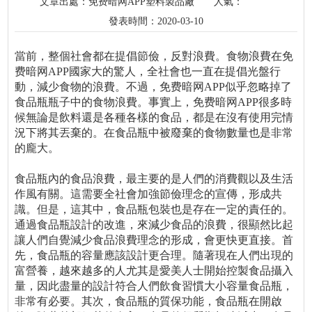
文章出處：免费暗网APP塑料製品廠
人氣：
發表時間：2020-03-10
當前，整個社會都在提倡節儉，反對浪費。食物浪費在免
费暗网APP國家大的驚人，全社會也一直在提倡光盤行
動，減少食物的浪費。不過，免费暗网APP似乎忽略掉了
食品瓶瓶子中的食物浪費。事實上，免费暗网APP很多時
候無論是飲料還是各種各樣的食品，都是在沒有使用完情
況下將其丟棄的。在食品瓶中被廢棄的食物數量也是非常
的龐大。
食品瓶內的食品浪費，最主要的是人們的消費觀以及生活
作風有關。這需要全社會加強節儉理念的宣傳，形成共
識。但是，這其中，食品瓶包裝也是存在一定的責任的。
通過食品瓶設計的改進，來減少食品的浪費，很顯然比起
讓人們自覺減少食品浪費理念的形成，會更快更直接。首
先，食品瓶的容量應該設計更合理。隨著現在人們出現的
富營養，越來越多的人尤其是愛美人士開始控製食品攝入
量，因此盡量的設計符合人們飲食習慣大小容量食品瓶，
非常有必要。其次，食品瓶的質保功能，食品瓶在開啟