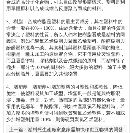
合成的高分子化合物，可以自由改變形體樣式。塑料是利
用單體原料以合成或縮合反應聚合而成的材料。
3、樹脂：合成樹脂是塑料的最主要成分，其在塑料中的
含量一般在40%～100%。由於含量大，而且樹脂的性質常
常決定了塑料的性質，所以人們常把樹脂看成是塑料的同
義詞。例如把聚氯乙烯樹脂與聚氯乙烯塑料、酚醛樹脂與
酚醛塑料混為一談。其實樹脂與塑料是兩個不同的概念。
樹脂是一種未加工的原始聚合物，它不僅用於製造塑料，
而且還是塗料、膠粘劑以及合成纖維的原料。而塑料除了
極少一部分含100%的樹脂外，絕大多數的塑料，除了主要
組分樹脂外，還需要加入其他物質。
4、增塑劑：增塑劑可增加塑料的可塑性和柔軟性，降低
脆性，使塑料易於加工成型。增塑劑一般是能與樹脂混
溶，無毒、無臭，對光、熱穩定的高沸點有機化合物，最
常用的是鄰苯二甲酸酯類。例如生產聚氯乙烯塑料時，若
加入較多的增塑劑便可得到軟質聚氯乙烯塑料，若不加或
少加增塑劑用量<10%，則得硬質聚氯乙烯塑料。
上一篇：
塑料瓶生產廠家廠家需加快移動互聯網的開發