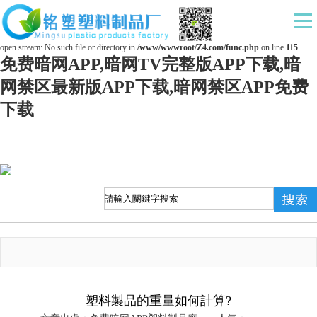
Warning
: mkdir(): No space left on device in
/www/wwwroot/Z4.com/func.php
on line
127
Warning
: file_put_contents(./cachefile_yuan/ds169.com/cache/d8/afadb/ccf66.html): failed to
open stream: No such file or directory in
/www/wwwroot/Z4.com/func.php
on line
115
免费暗网APP,暗网TV完整版APP下载,暗
网禁区最新版APP下载,暗网禁区APP免费
下载
塑料製品的重量如何計算?