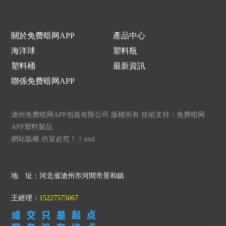
關於免费暗网APP
產品中心
海洋球
塑料瓶
塑料桶
最新資訊
聯係免费暗网APP
滄州免费暗网APP包裝有限公司 版權所有 技術支持：
免费暗网
APP塑料製品
網站版權 仿冒必究！！
xml
化工塑料桶批發
暗网TV完整版APP下载生產廠家
地 址：河北省滄州市河間市景和鎮
王經理：
15227575067