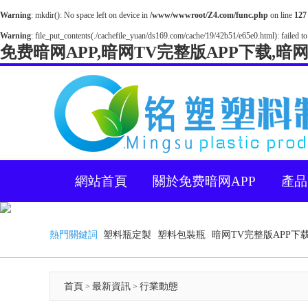
Warning
: mkdir(): No space left on device in
/www/wwwroot/Z4.com/func.php
on line
127
Warning
: file_put_contents(./cachefile_yuan/ds169.com/cache/19/42b51/e65e0.html): failed to
免费暗网APP,暗网TV完整版APP下载,暗
網站首頁
關於免费暗网APP
產品
熱門關鍵詞
塑料瓶定製
塑料包裝瓶
暗网TV完整版APP下
首頁
最新資訊
行業動態
>
>