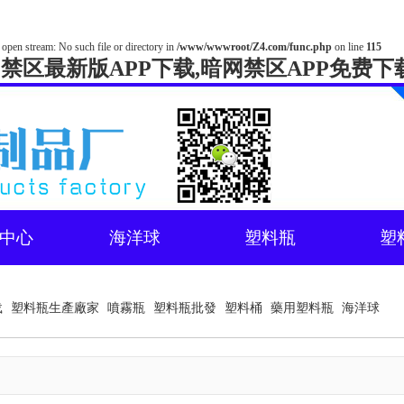
 open stream: No such file or directory in
/www/wwwroot/Z4.com/func.php
on line
115
网禁区最新版APP下载,暗网禁区APP免费下
中心
海洋球
塑料瓶
塑
载
塑料瓶生產廠家
噴霧瓶
塑料瓶批發
塑料桶
藥用塑料瓶
海洋球