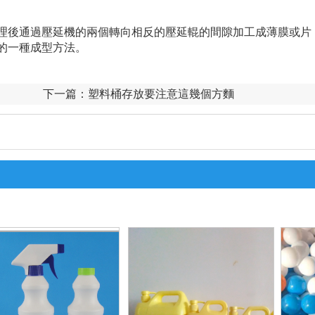
處理後通過壓延機的兩個轉向相反的壓延輥的間隙加工成薄膜或片
的一種成型方法。
下一篇：
塑料桶存放要注意這幾個方麵