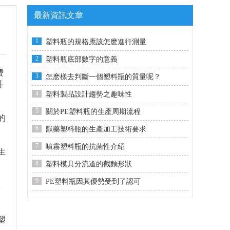
最新資訊文章
1
塑料瓶的規格應該怎麽進行測量
2
塑料瓶底部數字的意義
费
3
怎麽樣去判斷一個塑料瓶的質量呢？
料
4
塑料製品設計趨勢之趣味性
5
關於PE塑料瓶的生產周期流程
的
6
獸藥塑料瓶的生產加工技術要求
7
噴霧塑料瓶的抗菌性介紹
生
8
塑料模具分流道的截麵形狀
9
PE塑料瓶因其優勢受到了認可
。
塑