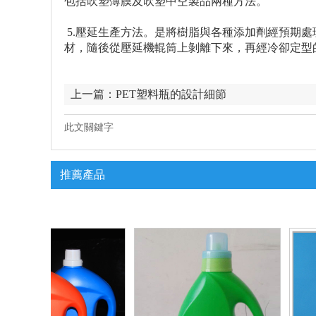
包括吹塑薄膜及吹塑中空製品兩種方法。
5.壓延生產方法。是將樹脂與各種添加劑經預期
材，隨後從壓延機輥筒上剝離下來，再經冷卻定型
上一篇：
PET塑料瓶的設計細節
此文關鍵字
推薦產品