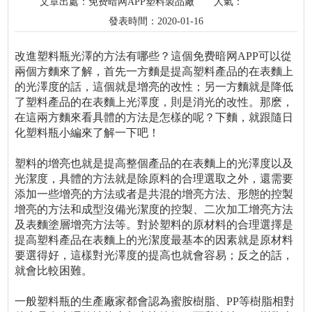
文章出處：免费暗网APP塑料製品廠
人氣：
發表時間：2020-01-16
改進塑料瓶光澤的方法有哪些？這個免费暗网APP可以從
兩個方麵來了解，首先一方麵是提高塑料產品的在表麵上
的光澤度的話，這個就是增亮的改性；另一方麵就是降低
了塑料產品的在表麵上光澤度，則是消光的改性。那麽，
在這兩方麵來看具體的方法是怎樣的呢？下麵，就跟隨日
化塑料瓶小編來了解一下吧！
塑料的增亮也就是提高整個產品的在表麵上的光澤度以及
光潔度，具體的方法就是除原料的合理選取之外，還需要
添加一些增亮的方法或者是共混的增亮方法、形態的控製
增亮的方法和成型沒備光潔度的控製、二次加工增亮方法
及表麵塗層增亮方法等。對於塑料的原材料的合理選擇是
提高塑料產品在表麵上的光潔度最基本的因素就是原材料
要選得好，這樣對光澤度的提高也就會容易；反之的話，
就會比較困難。
一般塑料瓶的生產廠家都會認為蜜胺樹脂、PP等樹脂相對