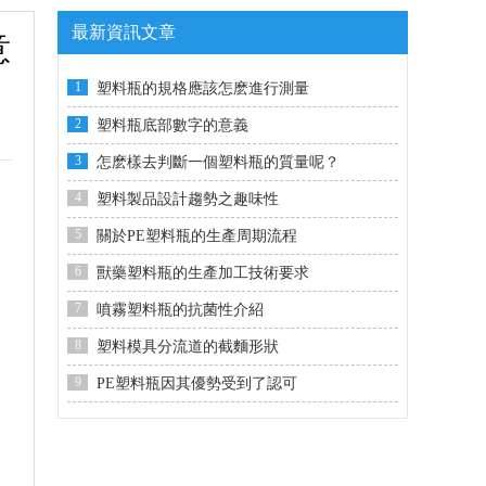
最新資訊文章
意
1
塑料瓶的規格應該怎麽進行測量
2
塑料瓶底部數字的意義
3
怎麽樣去判斷一個塑料瓶的質量呢？
4
塑料製品設計趨勢之趣味性
5
關於PE塑料瓶的生產周期流程
6
獸藥塑料瓶的生產加工技術要求
7
噴霧塑料瓶的抗菌性介紹
8
塑料模具分流道的截麵形狀
9
PE塑料瓶因其優勢受到了認可