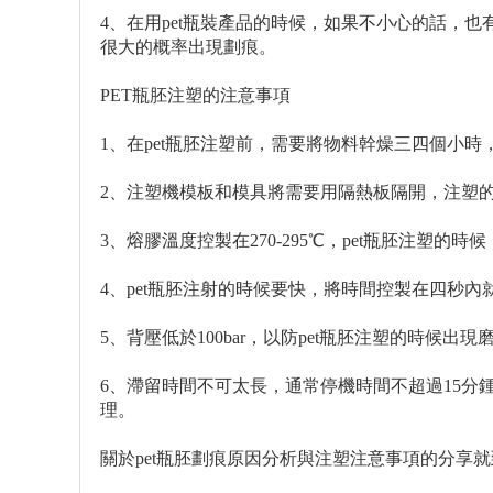
4、在用pet瓶裝產品的時候，如果不小心的話，
很大的概率出現劃痕。
PET瓶胚注塑的注意事項
1、在pet瓶胚注塑前，需要將物料幹燥三四個小時
2、注塑機模板和模具將需要用隔熱板隔開，注塑的
3、熔膠溫度控製在270-295℃，pet瓶胚注塑
4、pet瓶胚注射的時候要快，將時間控製在四秒內
5、背壓低於100bar，以防pet瓶胚注塑的時候出
6、滯留時間不可太長，通常停機時間不超過15分
理。
關於pet瓶胚劃痕原因分析與注塑注意事項的分享