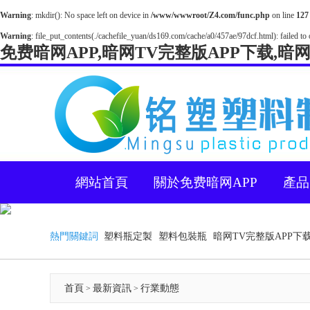
Warning
: mkdir(): No space left on device in
/www/wwwroot/Z4.com/func.php
on line
127
Warning
: file_put_contents(./cachefile_yuan/ds169.com/cache/a0/457ae/97dcf.html): failed to 
免费暗网APP,暗网TV完整版APP下载,暗
網站首頁
關於免费暗网APP
產品
熱門關鍵詞
塑料瓶定製
塑料包裝瓶
暗网TV完整版APP下
首頁
最新資訊
行業動態
>
>