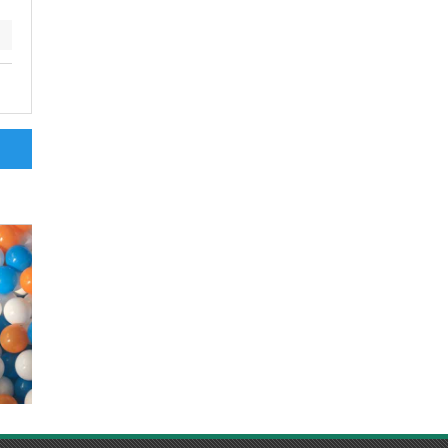
濕巾桶生產廠家,濕巾包裝桶,嬰
防凍液壺,4升機油壺