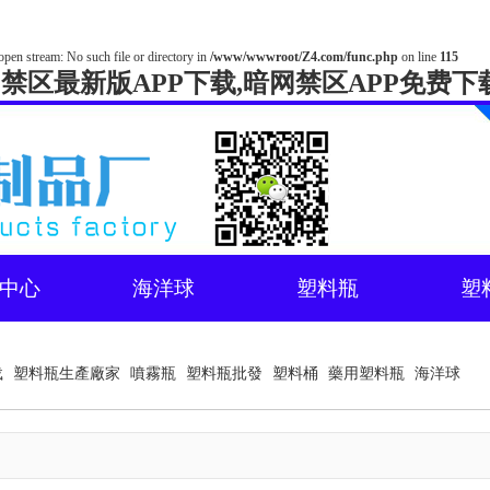
open stream: No such file or directory in
/www/wwwroot/Z4.com/func.php
on line
115
网禁区最新版APP下载,暗网禁区APP免费下
中心
海洋球
塑料瓶
塑
载
塑料瓶生產廠家
噴霧瓶
塑料瓶批發
塑料桶
藥用塑料瓶
海洋球