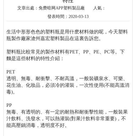
特性
文章出處：免费暗网APP塑料製品廠
人氣：
發表時間：2020-03-13
生活中形形色色的塑料瓶是用什麽材料做的呢，今天塑料
瓶製作廠家滄州嘉宏塑料製品在這裏告訴您。
塑料瓶比較常見的製作材料有PET、PP、PE、PC等。下
麵是這些材料的特性介紹：
PET
透明、無毒、耐衝擊、不耐高溫，一般裝礦泉水、可樂、
花生油、化妝品，必須冷的灌裝，一次性使用(不能高溫消
毒)。
PP
無毒、有透明的、有一定的耐熱和耐衝擊性能，一般裝果
汁飲料、洗發水，可以熱灌裝(對果汁飲料非常重要)，不
能高壓鍋消毒，透明度不好。