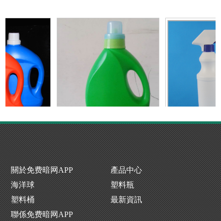
P下载生產廠家
洗衣液瓶生產廠
噴霧瓶廠
關於免费暗网APP
產品中心
海洋球
塑料瓶
塑料桶
最新資訊
聯係免费暗网APP